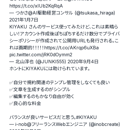
https://t.co/xIUb2KqRqA
— つかさ@AI駆動経営コンサル (@tsukasa_hiraga)
2021年1月7日
KIYAKU さんのサービス使ってみたけど、これは素晴ら
しい！アカウント作成後ぽちぽちするだけ数分でプライバ
シーポリシーが作成されて公開用URLも発行される。こ
れは画期的！！！！！
https://t.co/AKrqp6uXBa
pic.twitter.com/jRK0dOymm2
— 北山淳也 (@JUNKI555)
2020年9月4日
ホントにKIYAKUには助けられています。
✅自分で規約関連のテンプレ管理をしなくても良い
✅文章を生成するのがシンプル
✅編集するのもかなり自由が効く
✅良心的な料金
バランスが良いサービスだと思う。
#KIYAKU
— i-nob@フリーランスWebエンジニア (@inobcreate)