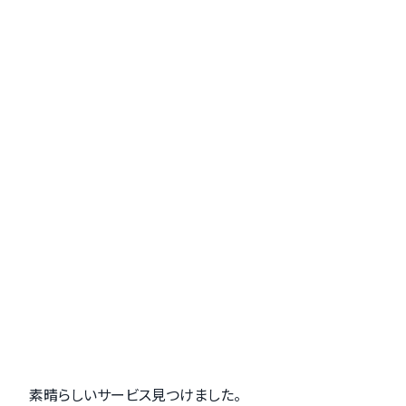
KIYACは解決してくれる
「法務周りの知識がゼロ」そんな方にこそKIYACを使っ
てほしい
素晴らしいサービス見つけました。