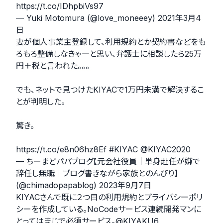
https://t.co/IDhpbiVs97
— Yuki Motomura (@love_moneeey)
2021年3月4
日
妻が個人事業主登録して、利用規約とか契約書などをも
ろもろ整備しなきゃ―と思い、弁護士に相談したら25万
円＋税と言われた。。。
でも、ネットで見つけたKIYACで1万円未満で解決するこ
とが判明した。
驚き。
https://t.co/e8n06hz8Ef
#KIYAC
@KIYAC2020
— ちーまどパパブログ【元会社役員｜単身赴任が嫌で
辞任し無職｜ブログ書きながら家族とのんびり】
(@chimadopapablog)
2023年9月7日
KIYACさんで既に２つ目の利用規約とプライバシーポリ
シーを作成している。NoCodeサービス連続開発マンに
とってはまじで必須サービス。
@KIYAKU6